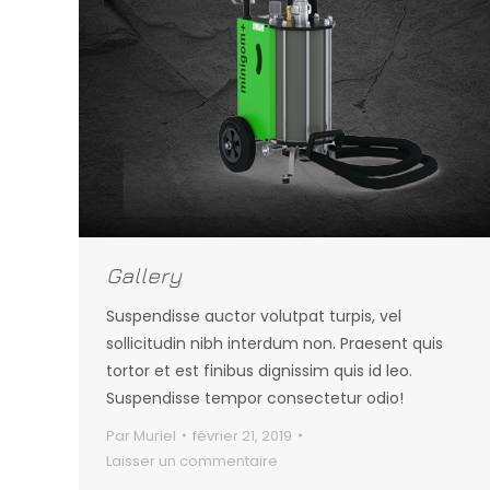
Gallery
Suspendisse auctor volutpat turpis, vel
sollicitudin nibh interdum non. Praesent quis
tortor et est finibus dignissim quis id leo.
Suspendisse tempor consectetur odio!
Par
Muriel
février 21, 2019
Laisser un commentaire