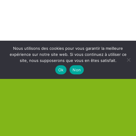
Nous utilisons des cookies pour vous garantir la meilleure
expérience sur notre site web. Si vous continuez à utiliser ce
site, nous supposerons que vous en êtes satisfait.
Ok
Non
Route De Bastogne 51 À 6970 Tenneville
+32 (0)84 46 77 84
– info@aero-lux.be –